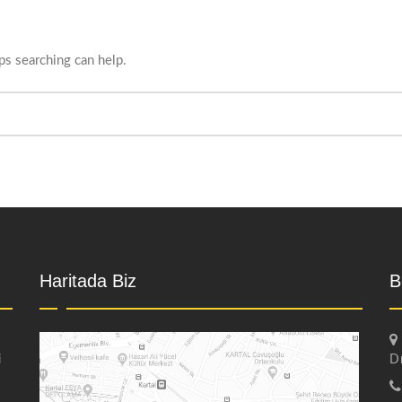
ps searching can help.
Haritada Biz
B
i
D