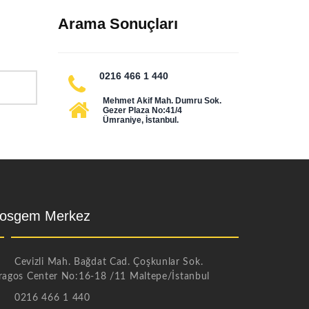
Arama Sonuçları
0216 466 1 440
Mehmet Akif Mah. Dumru Sok.
Gezer Plaza No:41/4
Ümraniye, İstanbul.
osgem Merkez
Cevizli Mah. Bağdat Cad. Çoşkunlar Sok.
ragos Center No:16-18 /11 Maltepe/İstanbul
0216 466 1 440